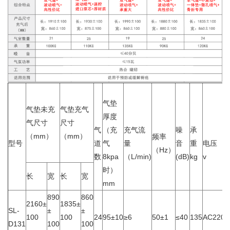
气垫
气垫未充
气垫充气
厚度
气尺寸
尺寸
气
（充
充气流
噪
承
（mm）
（mm）
频率
型号
道
气
量
音
重
电压
（Hz）
数
8kpa
（L/min)
(dB)
kg
v
时）
长
宽
长
宽
mm
890
860
2160±
1835±
SL-
±
±
100
100
24
95±10
≥6
50±1
≤40
135
AC220±
D131
100
100