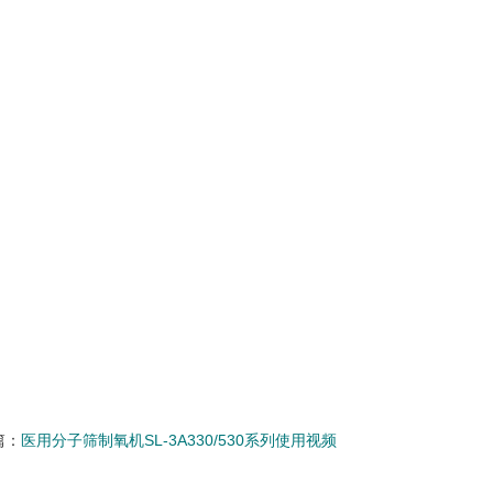
篇：
医用分子筛制氧机SL-3A330/530系列使用视频