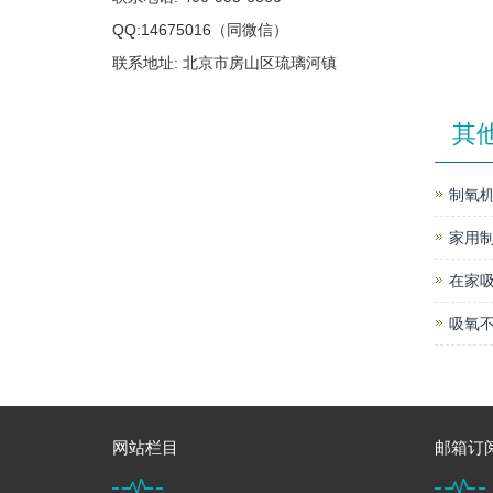
QQ:14675016（同微信）
联系地址: 北京市房山区琉璃河镇
其
制氧机
家用
在家
吸氧不
网站栏目
邮箱订