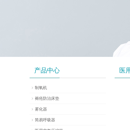
产品中心
医
制氧机
褥疮防治床垫
雾化器
简易呼吸器